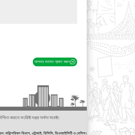
আপনার মতামত প্রদান করুন
্চিত করতে সংশ্লিষ্ট দপ্তর সর্বদা সচেষ্ট।
ায়ন: মন্ত্রিপরিষদ বিভাগ, এটুআই, বিসিসি, ডিওআইসিটি ও বেসিস।