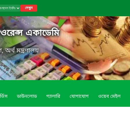
দেখুন
ওরেন্স একাডেমি
, অর্থ মন্ত্রণালয়
র্ভিস
ডাউনলোড
গ্যালারি
যোগাযোগ
ওয়েব মেইল