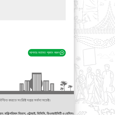
আপনার মতামত প্রদান করুন
্চিত করতে সংশ্লিষ্ট দপ্তর সর্বদা সচেষ্ট।
ায়ন: মন্ত্রিপরিষদ বিভাগ, এটুআই, বিসিসি, ডিওআইসিটি ও বেসিস।